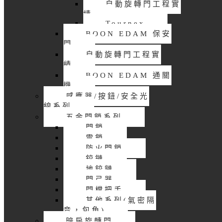
自動旋轉門工程實
績
Tournex
BOON EDAM 保安
門
自動旋轉門工程實
績
BOON EDAM 通關
機
感應器/按鈕/安全光
線系列
五金門鎖系列
門鎖
電鎖
防火門鎖
鉸鏈
地鉸鏈
門弓器
門樘把手
其他系列(氣密隔
音，包角)
暗房旋轉門