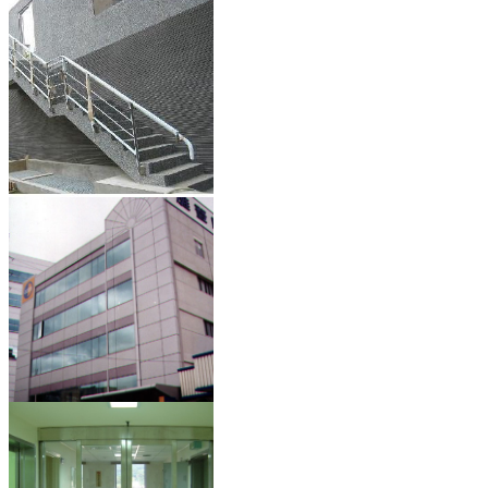
華新麗華信義大樓
天母(住宅)
雅登廚具