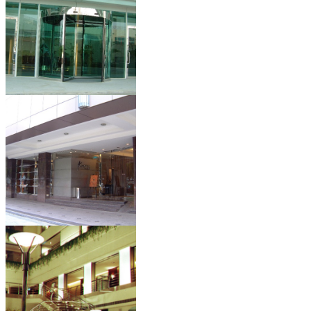
力晶半導體
柯達大飯店